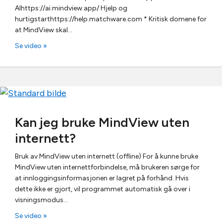
AIhttps://ai.mindview.app/ Hjelp og
hurtigstarthttps://help.matchware.com * Kritisk domene for
at MindView skal…
Se video »
Kan jeg bruke MindView uten
internett?
Bruk av MindView uten internett (offline) For å kunne bruke
MindView uten internettforbindelse, må brukeren sørge for
at innloggingsinformasjonen er lagret på forhånd. Hvis
dette ikke er gjort, vil programmet automatisk gå over i
visningsmodus…
Se video »