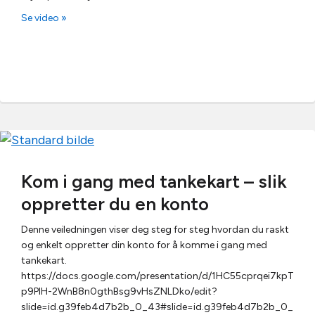
Se video »
Kom i gang med tankekart – slik
oppretter du en konto
Denne veiledningen viser deg steg for steg hvordan du raskt
og enkelt oppretter din konto for å komme i gang med
tankekart.
https://docs.google.com/presentation/d/1HC55cprqei7kpT
p9PIH-2WnB8n0gthBsg9vHsZNLDko/edit?
slide=id.g39feb4d7b2b_0_43#slide=id.g39feb4d7b2b_0_