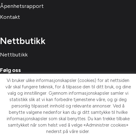
Åpenhetsrapport
Kontakt
Nettbutikk
Nettbutikk
Følg oss
Vi bruker ulike informasjonskapsler (cookies) for at nettsiden
vår skal fungere teknisk, for å tilpasse den til ditt bruk, og dine
valg og innstillinger. Gjennom informasjonskapsler samler vi
statistikk slik at vi kan forbedre tjenestene våre, og gi deg
personlig tilpasset innhold og relevante annonser. Ved å
Meld deg på nyhetsbrev!
benytte valgene nedenfor kan du gi ditt samtykke til hvilke
informasjonskapsler som skal benyttes. Du kan trekke tilbake
samtykket når som helst ved å velge «Administrer cookies»
nederst på våre sider.