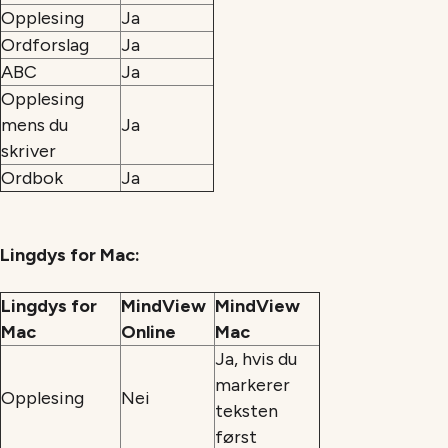
Opplesing
Ja
Ordforslag
Ja
ABC
Ja
Opplesing
mens du
Ja
skriver
Ordbok
Ja
Lingdys for Mac:
Lingdys for
MindView
MindView
Mac
Online
Mac
Ja, hvis du
markerer
Opplesing
Nei
teksten
først