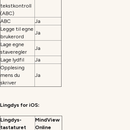
tekstkontroll
(ABC)
ABC
Ja
Legge til egne
Ja
brukerord
Lage egne
Ja
staveregler
Lage lydfil
Ja
Opplesing
mens du
Ja
skriver
Lingdys for iOS:
Lingdys-
MindView
tastaturet
Online