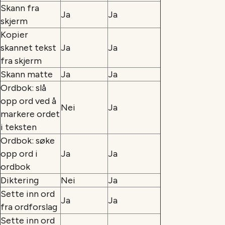
Skann fra
Ja
Ja
skjerm
Kopier
skannet tekst
Ja
Ja
fra skjerm
Skann matte
Ja
Ja
Ordbok: slå
opp ord ved å
Nei
Ja
markere ordet
i teksten
Ordbok: søke
opp ord i
Ja
Ja
ordbok
Diktering
Nei
Ja
Sette inn ord
Ja
Ja
fra ordforslag
Sette inn ord