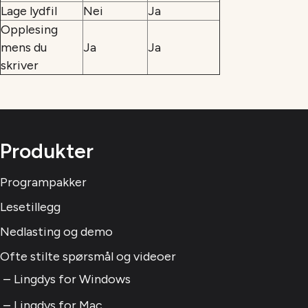
Lage lydfil
Nei
Ja
Opplesing
mens du
Ja
Ja
skriver
Produkter
Programpakker
Lesetillegg
Nedlasting og demo
Ofte stilte spørsmål og videoer
Lingdys for Windows
Lingdys for Mac