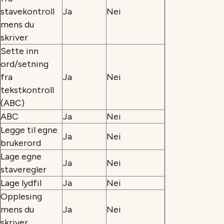
stavekontroll
Ja
Nei
mens du
skriver
Sette inn
ord/setning
fra
Ja
Nei
tekstkontroll
(ABC)
ABC
Ja
Nei
Legge til egne
Ja
Nei
brukerord
Lage egne
Ja
Nei
staveregler
Lage lydfil
Ja
Nei
Opplesing
mens du
Ja
Nei
skriver