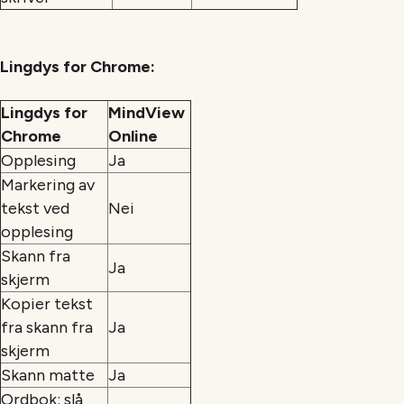
Lingdys for Chrome:
Lingdys for
MindView
Chrome
Online
Opplesing
Ja
Markering av
tekst ved
Nei
opplesing
Skann fra
Ja
skjerm
Kopier tekst
fra skann fra
Ja
skjerm
Skann matte
Ja
Ordbok: slå