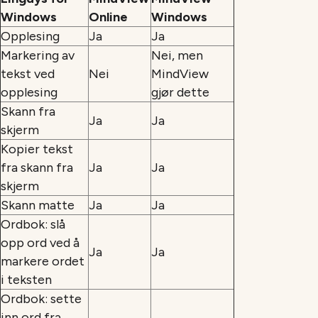
Windows
Online
Windows
Opplesing
Ja
Ja
Markering av
Nei, men
tekst ved
Nei
MindView
opplesing
gjør dette
Skann fra
Ja
Ja
skjerm
Kopier tekst
fra skann fra
Ja
Ja
skjerm
Skann matte
Ja
Ja
Ordbok: slå
opp ord ved å
Ja
Ja
markere ordet
i teksten
Ordbok: sette
inn ord fra