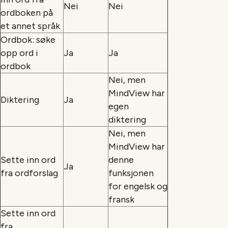
Nei
Nei
ordboken på
et annet språk
Ordbok: søke
opp ord i
Ja
Ja
ordbok
Nei, men
MindView har
Diktering
Ja
egen
diktering
Nei, men
MindView har
Sette inn ord
denne
Ja
fra ordforslag
funksjonen
for engelsk og
fransk
Sette inn ord
fra