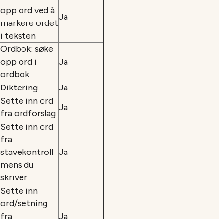
opp ord ved å
Ja
markere ordet
i teksten
Ordbok: søke
opp ord i
Ja
ordbok
Diktering
Ja
Sette inn ord
Ja
fra ordforslag
Sette inn ord
fra
stavekontroll
Ja
mens du
skriver
Sette inn
ord/setning
fra
Ja