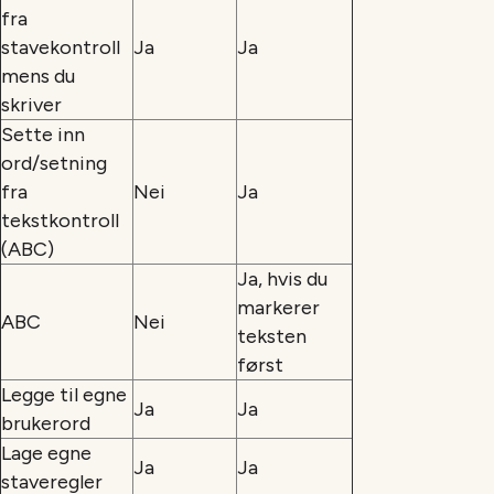
fra
stavekontroll
Ja
Ja
mens du
skriver
Sette inn
ord/setning
fra
Nei
Ja
tekstkontroll
(ABC)
Ja, hvis du
markerer
ABC
Nei
teksten
først
Legge til egne
Ja
Ja
brukerord
Lage egne
Ja
Ja
staveregler