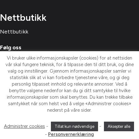
Nettbutikk
Nettbutikk
Følg oss
Vi bruker ulike informasjonskapsler (cookies) for at nettsiden
vår skal fungere teknisk, for å tilpasse den til ditt bruk, og dine
valg og innstillinger. Gjennom informasjonskapsler samler vi
statistikk slik at vi kan forbedre tjenestene våre, og gi deg
personlig tilpasset innhold og relevante annonser. Ved å
Meld deg på nyhetsbrev!
benytte valgene nedenfor kan du gi ditt samtykke til hvilke
informasjonskapsler som skal benyttes. Du kan trekke tilbake
samtykket når som helst ved å velge «Administrer cookies»
nederst på våre sider.
Bygget på
WordPress
av
Smart Media
| Designet av
JJ
Design AS
|
Personvernerklæring
Administrer cookies
-
-
Tillat kun nødvendige
Aksepter alle
-
Personvernerklæring