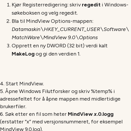
Kjør Registerredigering: skriv
regedit
i Windows-
søkeboksen og velg regedit.
Bla til MindView Options-mappen:
Datamaskin\HKEY_CURRENT_USER\Software\
MatchWare\MindView 9.0\Options
Opprett en ny DWORD (32 bit) verdi kalt
MakeLog
og gi den verdien 1.
4. Start MindView.
5. Åpne Windows Filutforsker og skriv %temp% i
adressefeltet for å åpne mappen med midlertidige
brukerfiler.
6. Søk etter en fil som heter
MindView
x
.0.logg
(erstatter “x” med versjonsnummeret, for eksempel
MindView 9.0.log).