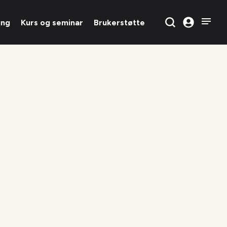
ing
Kurs og seminar
Brukerstøtte