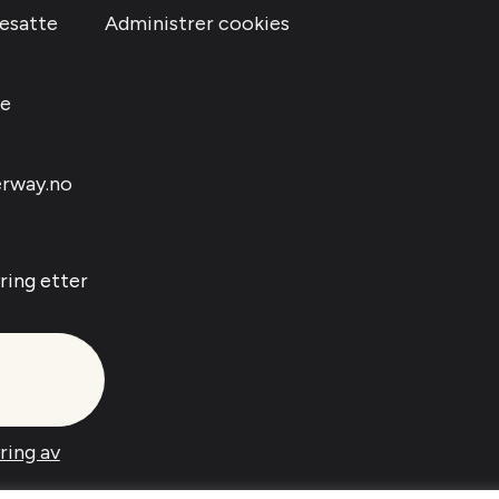
resatte
Administrer cookies
le
rway.no
yring etter
yring av