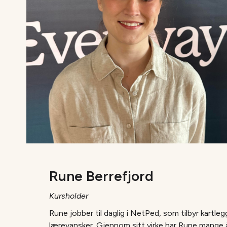
Rune Berrefjord
Kursholder
Rune jobber til daglig i NetPed, som tilbyr kartl
lærevansker. Gjennom sitt virke har Rune mange 