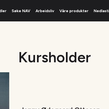
dler
Søke NAV
Arbeidsliv
Våre produkter
Nedlast
Kursholder