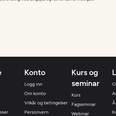
e
Konto
Kurs og
L
seminar
Logg inn
O
Om konto
A
Kurs
Vilkår og betingelser
Å
Fagseminar
eser
Personvern
K
Webinar