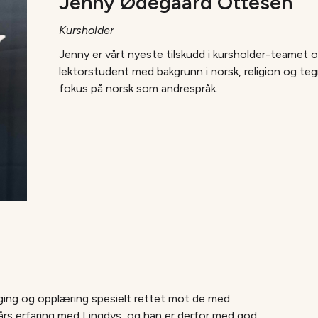
Jenny Ødegaard Ottesen
Kursholder
Jenny er vårt nyeste tilskudd i kursholder-teamet o
lektorstudent med bakgrunn i norsk, religion og te
fokus på norsk som andrespråk.
egging og opplæring spesielt rettet mot de med
års erfaring med Lingdys, og han er derfor med god