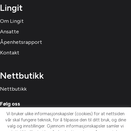
Lingit
Om Lingit
Ansatte
Åpenhetsrapport
Kontakt
Nettbutikk
Nettbutikk
Følg oss
Vi bruker ulike informasjonskapsler (cookies) for at nettsiden
vår skal fungere teknisk, for å tilpasse den til ditt bruk, og dine
valg og innstillinger. Gjennom informasjonskapsler samler vi