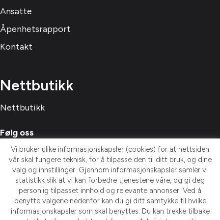
Ansatte
Åpenhetsrapport
Kontakt
Nettbutikk
Nettbutikk
Følg oss
Vi bruker ulike informasjonskapsler (cookies) for at nettsiden
vår skal fungere teknisk, for å tilpasse den til ditt bruk, og dine
valg og innstillinger. Gjennom informasjonskapsler samler vi
statistikk slik at vi kan forbedre tjenestene våre, og gi deg
personlig tilpasset innhold og relevante annonser. Ved å
Meld deg på nyhetsbrev!
benytte valgene nedenfor kan du gi ditt samtykke til hvilke
informasjonskapsler som skal benyttes. Du kan trekke tilbake