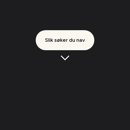
Slik søker du nav
Klikk
for
å
gå
til
neste
seksjon