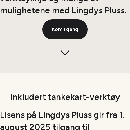
mulighetene med Lingdys Pluss.
Kom i gang
Klikk
for
å
gå
til
neste
seksjon
Inkludert tankekart-verktøy
Lisens på Lingdys Pluss gir fra 1.
august 2025 tilgang til