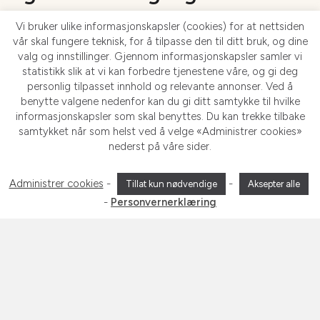
MindView – et allsidig tankekart-
Vi bruker ulike informasjonskapsler (cookies) for at nettsiden
vår skal fungere teknisk, for å tilpasse den til ditt bruk, og dine
verktøy utviklet for å støtte
valg og innstillinger. Gjennom informasjonskapsler samler vi
statistikk slik at vi kan forbedre tjenestene våre, og gi deg
personer som tenker og lærer på
personlig tilpasset innhold og relevante annonser. Ved å
benytte valgene nedenfor kan du gi ditt samtykke til hvilke
en litt annen måte.
informasjonskapsler som skal benyttes. Du kan trekke tilbake
samtykket når som helst ved å velge «Administrer cookies»
nederst på våre sider.
Les mer om MindView
Administrer cookies
-
-
Tillat kun nødvendige
Aksepter alle
-
Personvernerklæring
Klikk
for
å
gå
til
neste