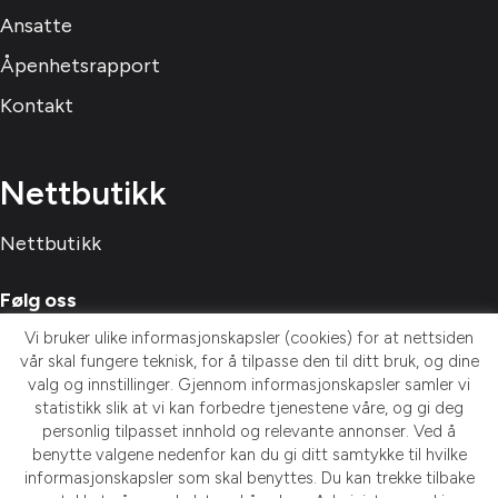
Ansatte
Åpenhetsrapport
Kontakt
Nettbutikk
Nettbutikk
Følg oss
Vi bruker ulike informasjonskapsler (cookies) for at nettsiden
vår skal fungere teknisk, for å tilpasse den til ditt bruk, og dine
valg og innstillinger. Gjennom informasjonskapsler samler vi
statistikk slik at vi kan forbedre tjenestene våre, og gi deg
personlig tilpasset innhold og relevante annonser. Ved å
Meld deg på nyhetsbrev!
benytte valgene nedenfor kan du gi ditt samtykke til hvilke
informasjonskapsler som skal benyttes. Du kan trekke tilbake