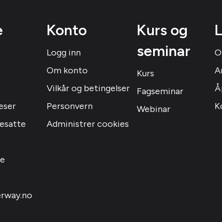
e
Konto
Kurs og
L
seminar
Logg inn
O
Om konto
A
Kurs
Vilkår og betingelser
Å
Fagseminar
eser
Personvern
K
Webinar
resatte
Administrer cookies
le
rway.no