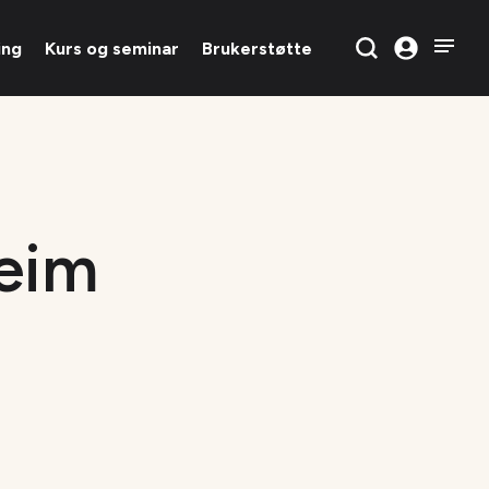
ing
Kurs og seminar
Brukerstøtte
eim