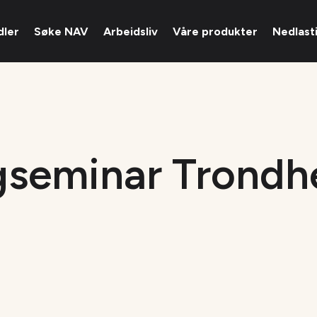
dler
Søke NAV
Arbeidsliv
Våre produkter
Nedlast
gseminar Trondh