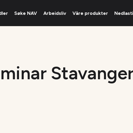
dler
Søke NAV
Arbeidsliv
Våre produkter
Nedlast
minar Stavanger