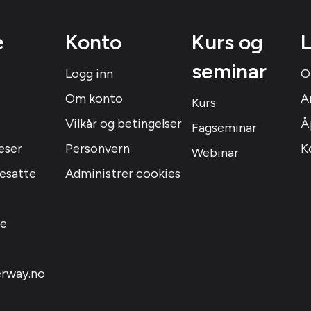
e
Konto
Kurs og
L
seminar
Logg inn
O
Om konto
A
Kurs
Vilkår og betingelser
Å
Fagseminar
eser
Personvern
K
Webinar
resatte
Administrer cookies
le
rway.no