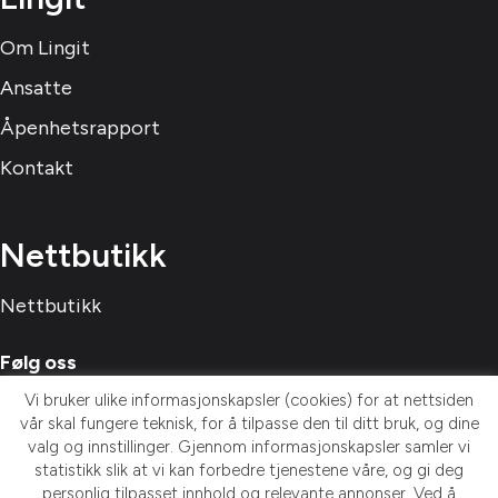
Om Lingit
Ansatte
Åpenhetsrapport
Kontakt
Nettbutikk
Nettbutikk
Følg oss
Vi bruker ulike informasjonskapsler (cookies) for at nettsiden
vår skal fungere teknisk, for å tilpasse den til ditt bruk, og dine
valg og innstillinger. Gjennom informasjonskapsler samler vi
statistikk slik at vi kan forbedre tjenestene våre, og gi deg
personlig tilpasset innhold og relevante annonser. Ved å