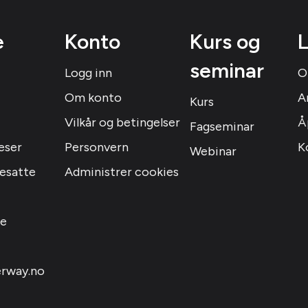
e
Konto
Kurs og
L
seminar
Logg inn
O
Om konto
A
Kurs
Vilkår og betingelser
Å
Fagseminar
eser
Personvern
K
Webinar
resatte
Administrer cookies
le
rway.no