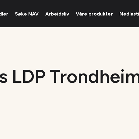
dler
Søke NAV
Arbeidsliv
Våre produkter
Nedlast
s LDP Trondheim