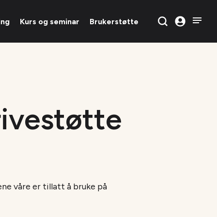
ing
Kurs og seminar
Brukerstøtte
rivestøtte
 våre er tillatt å bruke på