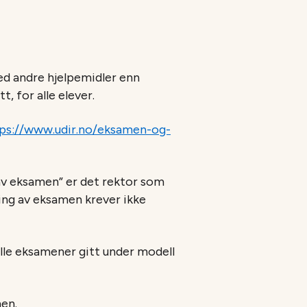
 med andre hjelpemidler enn
t, for alle elever.
ps://www.udir.no/eksamen-og-
g av eksamen” er det rektor som
ging av eksamen krever ikke
alle eksamener gitt under modell
en.