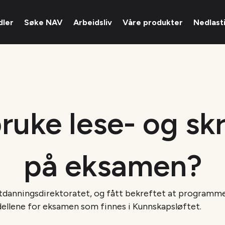
dler
Søke NAV
Arbeidsliv
Våre produkter
Nedlast
ruke lese- og sk
på eksamen?
tdanningsdirektoratet, og fått bekreftet at programmene
dellene for eksamen som finnes i Kunnskapsløftet.