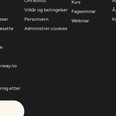
Om konto
A
Kurs
Vilkår og betingelser
Å
Fagseminar
eser
Personvern
K
Webinar
resatte
Administrer cookies
le
rway.no
yring etter