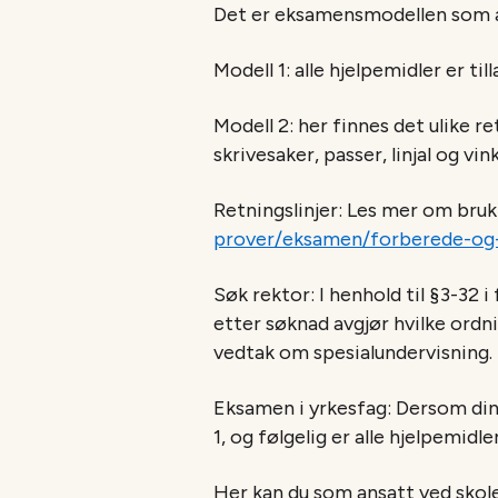
Det er eksamensmodellen som avg
Modell 1: alle hjelpemidler er tilla
Modell 2: her finnes det ulike re
skrivesaker, passer, linjal og vin
Retningslinjer: Les mer om bruk
prover/eksamen/forberede-og-
Søk rektor: I henhold til §3-32 
etter søknad avgjør hvilke ordn
vedtak om spesialundervisning.
Eksamen i yrkesfag: Dersom din e
1, og følgelig er alle hjelpemidle
Her kan du som ansatt ved skol