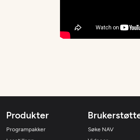
Produkter
Brukerstøtt
Programpakker
Søke NAV