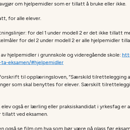
jør om hjelpemidler som er tillatt å bruke eller ikke.
tt, for alle elever.
tningslinjer: for del 1 under modell 2 er det ikke tillatt
kelmåler for del 2 under modell 2 er alle hjelpemidler tillat
 av hjelpemidler i grunnskole og videregående skole:
htt
ta-eksamen/#hjelpemidler
i forskrift til opplæringsloven, “Særskild tilretteleggin
inger som skal benyttes for elever. Særskilt tilretteleg
lev også er lærling eller praksiskandidat i yrkesfag er 
r tillatt ved eksamen.
en også se film om hva som bør være på plass før eksam